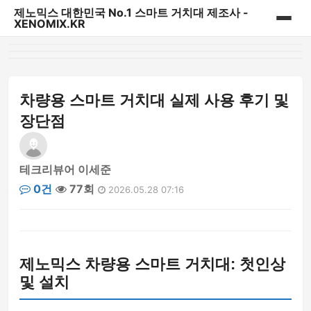
제노믹스 대한민국 No.1 스마트 거치대 제조사 -
XENOMIX.KR
홈
제노믹스 베스트 상품
차량용 스마트 거치대 실제 사용 후기 및
장단점
CD슬롯 & 송풍구거치대
대시보드 거치대
테크리뷰어 이세준
0건
77회
2026.05.28 07:16
자바라거치대
태블릿&내비게이션 거치대
제노믹스 차량용 스마트 거치대: 첫인상
다용도 일상용 거치대
및 설치
파워핸들/핑거링/충전기