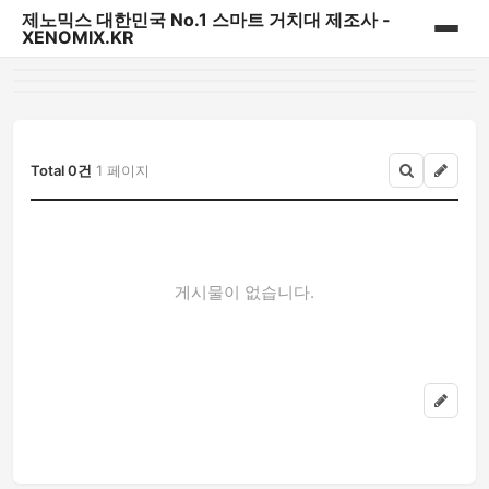
제노믹스 대한민국 No.1 스마트 거치대 제조사 -
XENOMIX.KR
홈
제노믹스 베스트 상품
Total 0건
1 페이지
CD슬롯 & 송풍구거치대
대시보드 거치대
게시물이 없습니다.
자바라거치대
태블릿&내비게이션 거치대
다용도 일상용 거치대
파워핸들/핑거링/충전기