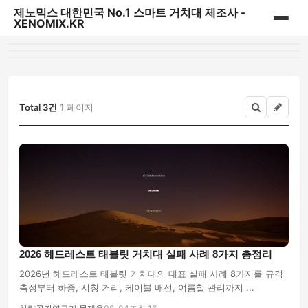
제노믹스 대한민국 No.1 스마트 거치대 제조사 -
XENOMIX.KR
홈
제노믹스 베스트 상품
Total 3건
1 페이지
CD슬롯 & 송풍구거치대
대시보드 거치대
자바라거치대
태블릿&내비게이션 거치대
2026 헤드레스트 태블릿 거치대 실패 사례 8가지 총정리
다용도 일상용 거치대
2026년 헤드레스트 태블릿 거치대의 대표 실패 사례 8가지를 규격
측정부터 하중, 시청 거리, 케이블 배선, 여름철 관리까지 ...
파워핸들/핑거링/충전기