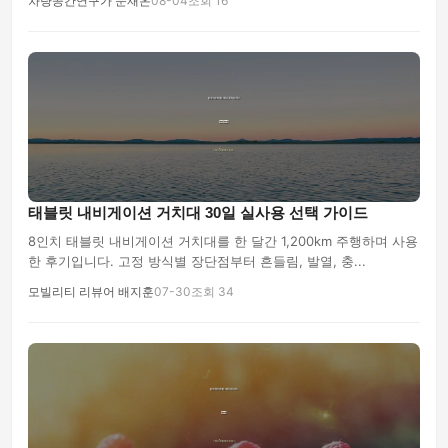
차량공간연구가 문재온
08-04
조회 16
셀카봉 & 블루투스리모컨
태블릿 내비게이션 거치대 30일 실사용 선택 가이드
8인치 태블릿 내비게이션 거치대를 한 달간 1,200km 주행하며 사용
한 후기입니다. 고정 방식별 장단점부터 흔들림, 발열, 충...
모빌리티 리뷰어 배지훈
07-30
조회 34