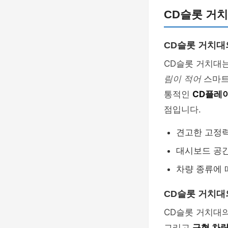
CD슬롯 거치
CD슬롯 거치대
CD슬롯 거치대
림이 적어
스마트
통적인
CD플레
점입니다.
견고한 고정
대시보드 공
차량 종류에 
CD슬롯 거치대
CD슬롯 거치대의
그리고
구형 차