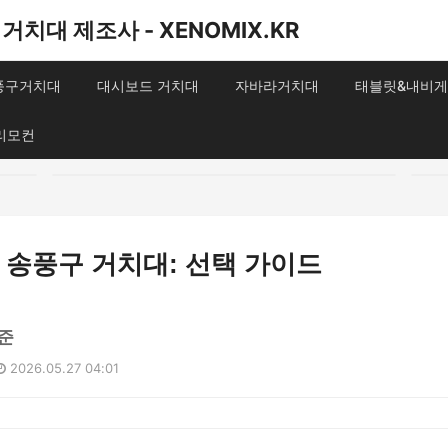
거치대 제조사 - XENOMIX.KR
송풍구거치대
대시보드 거치대
자바라거치대
태블릿&내비게
리모컨
s 송풍구 거치대: 선택 가이드
준
2026.05.27 04:01