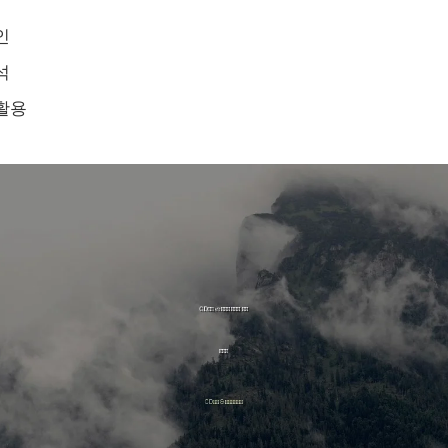
인
석
활용