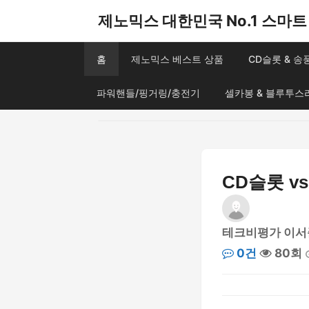
제노믹스 대한민국 No.1 스마트 
홈
제노믹스 베스트 상품
CD슬롯 & 
파워핸들/핑거링/충전기
셀카봉 & 블루투스
CD슬롯 v
테크비평가 이서
0건
80회