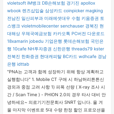
violetsoft
iM뱅크
DB손해보험
경기진
apollox
wbook
렌즈삽입술
삼성카드
coinpicker
magking
전남진
일산피부과
미래에셋대우
수협
키움증권
토
스뱅크
violetmobilecenter
senchauser
경북진
현
대해상
우체국예금보험
카카오톡 PC버전 다운로드
18xamarin
jobedu
기업은행
롯데손해보험
국민은
행
10cafe
NH투자증권
신한은행
threads79
kster
전북진
한화증권
현대캐피탈
BC카드
wdhcafe
경남
은행
idttab
"PNA는 고객과 함께 성장하기 위해 항상 계획하고
실행합니다" 1. Mobile CT 구매 시 하남허리튼튼신
경외과 중점 고려 사항 1) 피폭 선량 ( X-ray 조사 시
간 / Scan Time ) - PHION 2.0의 경우 타사 대비 안
녕하세요~ 의료기기전문회사 SNRT 입니다. 올 겨
울 마지막 이벤트로 5대 수량 한정 할인 프로모션을