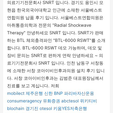
의료기기전문회사 SNRT 입니다. 경기도 용인시 모
셀카봉 & 블루투스리모컨
현읍 한국외국어대학교 인근에 소재한 서울베스트
연합의원 납품 후기 입니다. 서울베스트연합의원은
마취통증의학과 전문의 "Radial Shockwave
Therapy" 안녕하세요 SNRT 입니다. SNRT가 판매
하는 BTL 체외충격파인 "BTL-6000 RSWT"를 소개
합니다. BTL-6000 RSWT 데모 가능하며, 데모 및
장비 문의는 SNRT로 편하게 연락 안녕하세요 ~ 의
료기기전문회사 SNRT 입니다. 인천 남동구 서창동
에 소재한 서창 코아이비인후과의원 설치 후기 입니
다. 서창 코아이비인후과는 김범준 대표원장님께서
진료를 보고 계십니다. 저희
mobilect
제주은행
신한 BNP 파리바자산운용
consumeragency
유화증권
abctesol
위키티비
blochain
경기진
otesol
키움YES저축은행