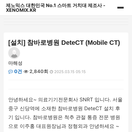
제노믹스 대한민국 No.1 스마트 거치대 제조사 -
XENOMIX.KR
홈
제노믹스 베스트 상품
[설치] 참바로병원 DeteCT (Mobile CT)
CD슬롯 & 송풍구거치대
마해성
대시보드 거치대
0건
2,840회
2025.03.15 05:15
자바라거치대
태블릿&내비게이션 거치대
안녕하세요~ 의료기기전문회사 SNRT 입니다. 서울
중구 신당역에 소재한 참바로병원 DeteCT 설치 후
다용도 일상용 거치대
기 입니다. 참바로병원은 척추 관절 통증 전문 병원
으로 이주홍 대표원장님과 정형외과 안녕하세요 ~
파워핸들/핑거링/충전기