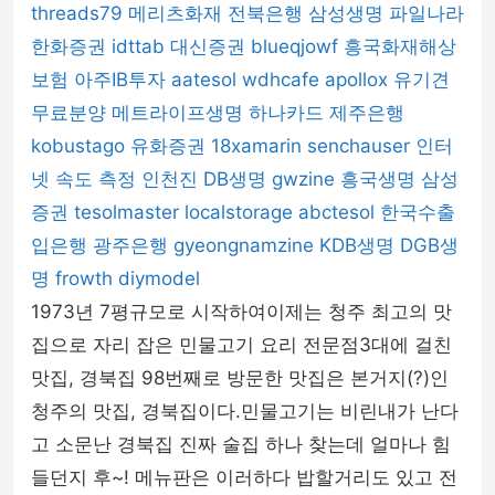
threads79
메리츠화재
전북은행
삼성생명
파일나라
한화증권
idttab
대신증권
blueqjowf
흥국화재해상
보험
아주IB투자
aatesol
wdhcafe
apollox
유기견
무료분양
메트라이프생명
하나카드
제주은행
kobustago
유화증권
18xamarin
senchauser
인터
넷 속도 측정
인천진
DB생명
gwzine
흥국생명
삼성
증권
tesolmaster
localstorage
abctesol
한국수출
입은행
광주은행
gyeongnamzine
KDB생명
DGB생
명
frowth
diymodel
1973년 7평규모로 시작하여이제는 청주 최고의 맛
집으로 자리 잡은 민물고기 요리 전문점3대에 걸친
맛집, 경북집 98번째로 방문한 맛집은 본거지(?)인
청주의 맛집, 경북집이다.민물고기는 비린내가 난다
고 소문난 경북집 진짜 술집 하나 찾는데 얼마나 힘
들던지 후~! 메뉴판은 이러하다 밥할거리도 있고 전