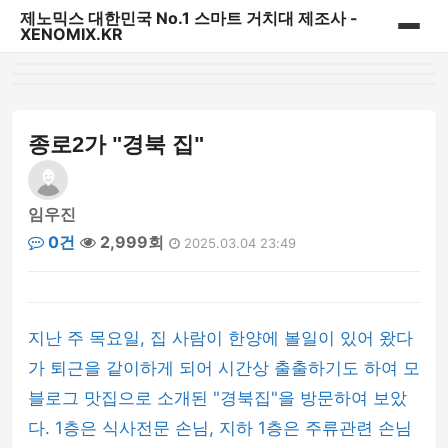
제노믹스 대한민국 No.1 스마트 거치대 제조사 -
XENOMIX.KR
홈
제노믹스 베스트 상품
종로2가 "경북 집"
CD슬롯 & 송풍구거치대
임우진
대시보드 거치대
0건
2,999회
2025.03.04 23:49
자바라거치대
태블릿&내비게이션 거치대
지난 주 목요일, 집 사람이 한양에 볼일이 있어 왔다
가 퇴근을 같이하게 되어 시간상 출출하기도 하여 모
다용도 일상용 거치대
블로그 맛집으로 소개된 "경북집"을 방문하여 보았
다. 1층은 식사전문 손님, 지하 1층은 주류관련 손님
파워핸들/핑거링/충전기