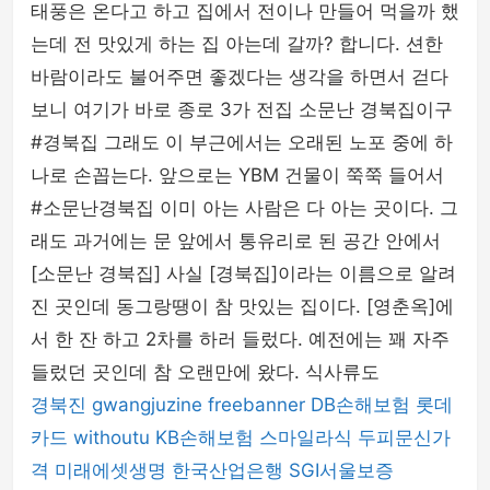
태풍은 온다고 하고 집에서 전이나 만들어 먹을까 했
셀카봉 & 블루투스리모컨
는데 전 맛있게 하는 집 아는데 갈까? 합니다. 션한
바람이라도 불어주면 좋겠다는 생각을 하면서 걷다
보니 여기가 바로 종로 3가 전집 소문난 경북집이구
#경북집 그래도 이 부근에서는 오래된 노포 중에 하
나로 손꼽는다. 앞으로는 YBM 건물이 쭉쭉 들어서
#소문난경북집 이미 아는 사람은 다 아는 곳이다. 그
래도 과거에는 문 앞에서 통유리로 된 공간 안에서
[소문난 경북집] 사실 [경북집]이라는 이름으로 알려
진 곳인데 동그랑땡이 참 맛있는 집이다. [영춘옥]에
서 한 잔 하고 2차를 하러 들렀다. 예전에는 꽤 자주
들렀던 곳인데 참 오랜만에 왔다. 식사류도
경북진
gwangjuzine
freebanner
DB손해보험
롯데
카드
withoutu
KB손해보험
스마일라식
두피문신가
격
미래에셋생명
한국산업은행
SGI서울보증