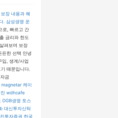
 보장 내용과 혜
다. 삼성생명 운
로, 빠르고 간
출 금리와 한도
 살펴보며 보장
든든한 선택 안녕
입, 생계/사업
크기 때문입니다.
 자금
magnetar
케이
남진
wdhcafe
드
DGB생명
토스
ab
대신투자신탁
진투자증권
한국