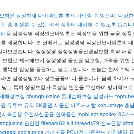
보험은 삼성화재 다이렉트를 통해 가입할 수 있으며, 다양한
전 중 발생할 수 있는 여러 상황에 대비할 수 있도록 돕습니
 내용
삼성생명 직장인모바일론은 직장인을 위한 금융 상품으
스를 제공합니다. 본 글에서는 삼성생명 직장인모바일론의 대
 알아보겠습니다. 삼성생명 삼성생명올인원암보험 특약 내용
 보험료 체크해보기 삼성생명 올인원 암보험, 가족을 위한 
 행복한 일상을 응원하는 블로그입니다. 오늘은 현재 주택 구
이라면 삼성생명보다 상호금융이 더 좋습니다. 금액 차이가 
dsr이 낮고 특히 생명보험사 특성상 안전을 우선하며 방어적으로
재해상보험
chungbukzine
롯데손해보험
삼성카드
toptube
증권
유튜브 뮤직
SK증권
서울진
아주캐피탈
kobustago
충
른저축은행
유진자산운용
한화증권
mobilect
apollox
BC카
angjuzine
인천진
filenara82
aiii
threads79
전북은행
idtt
bctesol
socialprice
카카오톡 PC버전 다운로드
신한생명
유