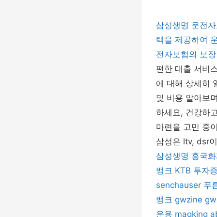
삼성생명 운전자
택을 제공하여 운
전자보험의 보장
편한 대출 서비
에 대해 상세히
및 비용 알아보며
하세요, 건강하고
마련을 고민 중
삼성은 ltv, 
삼성생명
흥국화
뱅크
KTB 투자
senchauser
푸
뱅크
gwzine
gw
운용
magking
a