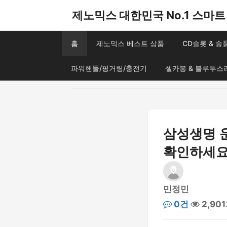
제노믹스 대한민국 No.1 스마트 
홈
제노믹스 베스트 상품
CD슬롯 & 
파워핸들/핑거링/충전기
셀카봉 & 블루투스
삼성생명 운
확인하세
민정민
0건
2,90