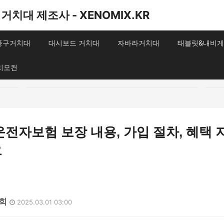
거치대 제조사 - XENOMIX.KR
송풍구거치대
대시보드 거치대
자바라거치대
태블릿&내비게
리모컨
전자보험 보장 내용, 가입 절차, 혜택 
요
1회
2025.03.01 03:00