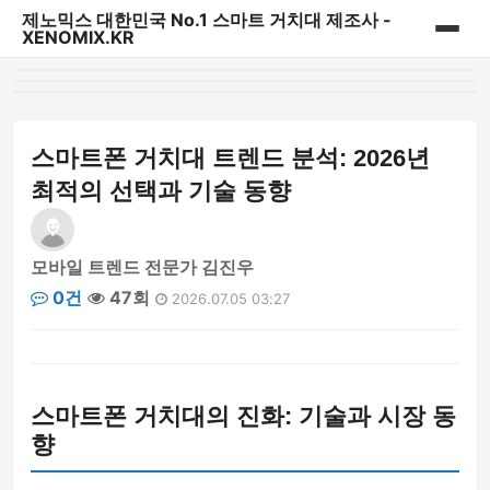
제노믹스 대한민국 No.1 스마트 거치대 제조사 -
XENOMIX.KR
홈
제노믹스 베스트 상품
스마트폰 거치대 트렌드 분석: 2026년
최적의 선택과 기술 동향
CD슬롯 & 송풍구거치대
대시보드 거치대
모바일 트렌드 전문가 김진우
0건
47회
2026.07.05 03:27
자바라거치대
태블릿&내비게이션 거치대
스마트폰 거치대의 진화: 기술과 시장 동
다용도 일상용 거치대
향
파워핸들/핑거링/충전기