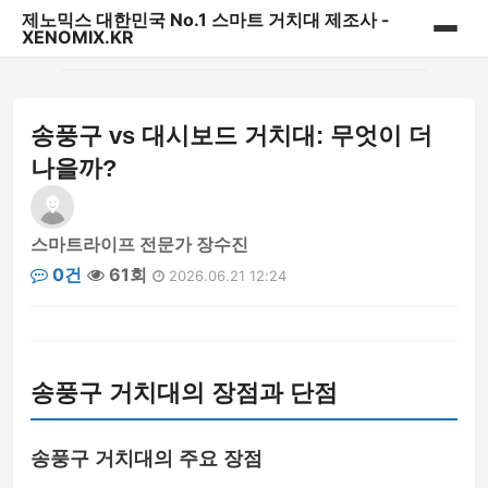
제노믹스 대한민국 No.1 스마트 거치대 제조사 -
XENOMIX.KR
홈
송풍구 vs 대시보드 거치대: 무엇이 더
제노믹스 베스트 상품
나을까?
CD슬롯 & 송풍구거치대
스마트라이프 전문가 장수진
대시보드 거치대
0건
61회
2026.06.21 12:24
자바라거치대
태블릿&내비게이션 거치대
송풍구 거치대의 장점과 단점
다용도 일상용 거치대
송풍구 거치대의 주요 장점
파워핸들/핑거링/충전기