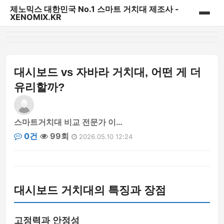
제노믹스 대한민국 No.1 스마트 거치대 제조사 -
XENOMIX.KR
홈
제노믹스 베스트 상품
대시보드 vs 자바라 거치대, 어떤 게 더
유리할까?
CD슬롯 & 송풍구거치대
대시보드 거치대
스마트거치대 비교 전문가 이…
0건
99회
2026.05.10 12:24
자바라거치대
태블릿&내비게이션 거치대
대시보드 거치대의 특징과 장점
다용도 일상용 거치대
파워핸들/핑거링/충전기
고정력과 안정성