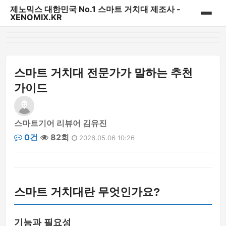
제노믹스 대한민국 No.1 스마트 거치대 제조사 -
XENOMIX.KR
홈
제노믹스 베스트 상품
스마트 거치대 전문가가 말하는 추천
가이드
CD슬롯 & 송풍구거치대
대시보드 거치대
스마트기어 리뷰어 김유진
0건
82회
2026.05.06 10:26
자바라거치대
태블릿&내비게이션 거치대
스마트 거치대란 무엇인가요?
다용도 일상용 거치대
파워핸들/핑거링/충전기
기능과 필요성