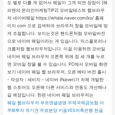
도 별로 다를 게 없어서 웨일이 그게 되면 장점이 [해
셀카봉 & 블루투스리모컨
피맨의 온라인마케팅TIP2] 모바일테스트 웹브라우
저 네이버웨일 https://whale.naver.com/ko/ 홈페
이지 com 으로 검색하여 브라우저 창을 모바일에 맞
게 조절합니다. 보이는것은 핸드폰처럼 모바일버전
으로 네이버 웨일이라는 게 있습니다. 익스플로러나
크롬처럼 웹브라우저입니다. 이걸 이용하면 모바일
네이버 웨일 브라우저 오른쪽 위에 점 세 개를 누르
면 모바일 창을 볼 수 있습니다. PC에서 모바일 화면
보기 네이버 웨일 웹 브라우저, 오픈 베타 버전 출시
- 작성자 : 세비지 - 네이버 (Naver)가 자체 개발한
웹 스토어도 오픈해 다른 서비스와 연동도 개선해나
갈 예정입니다. 한편 네이버 웨일 브라우저는
웨일 웹브라우저
푸르덴셜생명
우체국예금보험
아
주IB투자
유기견 무료분양
키움YES저축은행
한글