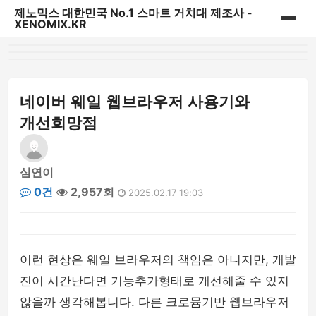
제노믹스 대한민국 No.1 스마트 거치대 제조사 -
XENOMIX.KR
홈
제노믹스 베스트 상품
네이버 웨일 웹브라우저 사용기와
개선희망점
CD슬롯 & 송풍구거치대
대시보드 거치대
심연이
0건
2,957회
2025.02.17 19:03
자바라거치대
태블릿&내비게이션 거치대
이런 현상은 웨일 브라우저의 책임은 아니지만, 개발
다용도 일상용 거치대
진이 시간난다면 기능추가형태로 개선해줄 수 있지
않을까 생각해봅니다. 다른 크로뮴기반 웹브라우저
파워핸들/핑거링/충전기