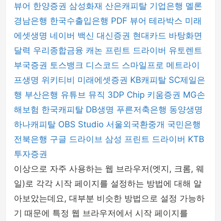
뷰어
한양증권
삼성화재
산은캐피탈
기업은행
멜론
경남은행
한국수출입은행
PDF 뷰어
테라박스
미래
에셋생명
네이버 백신
대신증권
현대카드
바탕화면
달력
우리종합금융
캐논 프린트 드라이버
유토렌트
부국증권
토스뱅크
디스코드
스마일프로
메트라이
프생명
위키티비
미래에셋증권
KB캐피탈
SC제일은
행
부산은행
유튜브 뮤직
3DP Chip
키움증권
MG손
해보험
한국캐피탈
DB생명
푸른저축은행
동양생명
하나캐피탈
OBS Studio
서울외국환중개
국민은행
전북은행
구글 드라이브
삼성 프린트 드라이버
KTB
투자증권
이상으로 자주 사용하는 웹 브라우저(엣지, 크롬, 웨
일)로 각각 시작 페이지를 설정하는 방법에 대해 알
아보았는데요, 대부분 비슷한 방법으로 설정 가능하
기 때문에 특정 웹 브라우저에서 시작 페이지를