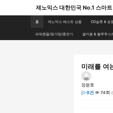
제노믹스 대한민국 No.1 스마트 
홈
제노믹스 베스트 상품
CD슬롯 & 
파워핸들/핑거링/충전기
셀카봉 & 블루투스
미래를 여
장윤호
0건
74회