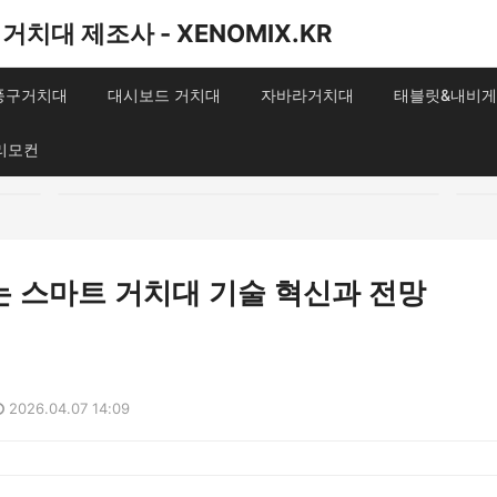
거치대 제조사 - XENOMIX.KR
송풍구거치대
대시보드 거치대
자바라거치대
태블릿&내비게
리모컨
는 스마트 거치대 기술 혁신과 전망
2026.04.07 14:09