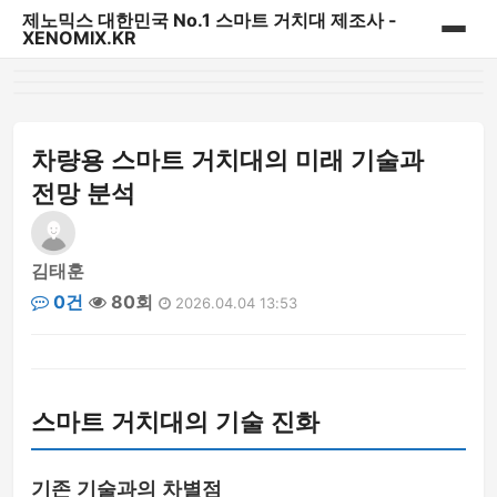
제노믹스 대한민국 No.1 스마트 거치대 제조사 -
XENOMIX.KR
홈
제노믹스 베스트 상품
차량용 스마트 거치대의 미래 기술과
전망 분석
CD슬롯 & 송풍구거치대
대시보드 거치대
김태훈
0건
80회
2026.04.04 13:53
자바라거치대
태블릿&내비게이션 거치대
스마트 거치대의 기술 진화
다용도 일상용 거치대
파워핸들/핑거링/충전기
기존 기술과의 차별점