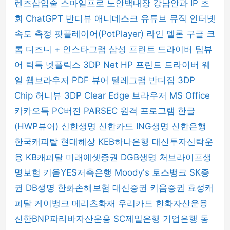
렌즈삽입술
스마일프로
노안백내장
강남안과
IP 조
회
ChatGPT
반디뷰
애니데스크
유튜브 뮤직
인터넷
속도 측정
팟플레이어(PotPlayer)
라인
멜론
구글 크
롬
디즈니 +
인스타그램
삼성 프린트 드라이버
팀뷰
어
틱톡
넷플릭스
3DP Net
HP 프린트 드라이버
웨
일 웹브라우저
PDF 뷰어
텔레그램
반디집
3DP
Chip
허니뷰
3DP Clear
Edge 브라우저
MS Office
카카오톡 PC버전
PARSEC 원격 프로그램
한글
(HWP뷰어)
신한생명
신한카드
ING생명
신한은행
한국캐피탈
현대해상
KEB하나은행
대신투자신탁운
용
KB캐피탈
미래에셋증권
DGB생명
처브라이프생
명보험
키움YES저축은행
Moody's
토스뱅크
SK증
권
DB생명
한화손해보험
대신증권
키움증권
효성캐
피탈
케이뱅크
메리츠화재
우리카드
한화자산운용
신한BNP파리바자산운용
SC제일은행
기업은행
동