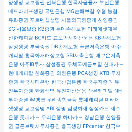
양생명
교보증권
전북은행
한국자금중개
부산은행
메트라이프생명
국민은행
MG손해보험
수협
농협
유화증권
푸르덴셜생명
서울외국환중개
신영증권
SGI서울보증
KB증권
롯데손해보험
미래에셋대우
신한캐피탈
BC카드
교보악사자산운용
KB손해보험
삼성생명
부국증권
DB손해보험
푸른저축은행
아주
캐피탈
흥국화재해상보험
SBI저축은행
애큐온저축
은행
아주IB투자
삼성증권
우체국예금보험
현대카드
현대캐피탈
한화증권
외환은행
PCA생명
KTB 투자
증권
한국시티은행
한국산업은행
한국투자증권
유
진투자증권
한화생명
유진자산운용
산은캐피탈
NH
투자증권
iM뱅크
우리종합금융
롯데캐피탈
미래에
셋생명
교보생명
ABL생명
삼성화재
삼성카드
제주
은행
롯데카드
우리은행
하나카드
경남은행
한양증
권
골든브릿지투자증권
흥국생명
FPcenter
한국수