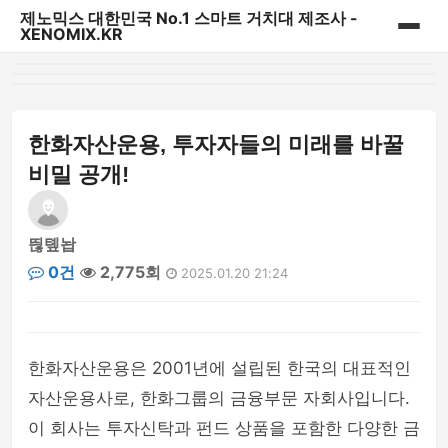
제노믹스 대한민국 No.1 스마트 거치대 제조사 -
XENOMIX.KR
홈
제노믹스 베스트 상품
한화자산운용, 투자자들의 미래를 바꿀
비밀 공개!
CD슬롯 & 송풍구거치대
대시보드 거치대
띊톞놥
0건
2,775회
2025.01.20 21:24
자바라거치대
태블릿&내비게이션 거치대
한화자산운용은 2001년에 설립된 한국의 대표적인
다용도 일상용 거치대
자산운용사로, 한화그룹의 금융부문 자회사입니다.
이 회사는 투자신탁과 펀드 상품을 포함한 다양한 금
파워핸들/핑거링/충전기