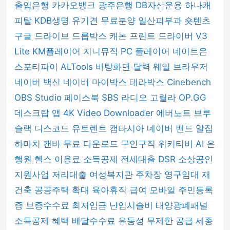
출입은행
카카오뱅크
광주은행
DB자산운용
하나캐
피탈
KDB생명
유기견 무료분양
일산피부과
숏텐츠
구글 드라이브
드롭박스
캐논 프린트 드라이버
V3
Lite
KM플레이어
지니뮤직 PC 플레이어
네이트온
스포티파이
ALTools
바탕화면 달력
웨일 브라우저
네이버 백신
네이버 마이박스
테라박스
Cinebench
OBS Studio
페이스북
SBS 라디오 고릴라
OP.GG
데스크탑 앱
4K Video Downloader
에버노트
브루
슬랙
디스코드
유토렌트
캠타시아
네이버 밴드
알집
하마치
캔바
무료 다운로드
구인구직
위키티비
AI 은
행원
헬스 이용료 소득공제
전세대출 DSR
소상공인
지원사업
저리대출
여성복지관 주차장
영구임대 재
건축
공공주택 확대
육아휴직 급여
모바일 주민등록
증
보증수수료
최저임금
난임시술비
태양광폐패널
소득공제 혜택
배달수수료
유동성 무제한 공급
세종