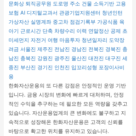
문화상
퇴직공무원
도로명 주소 건물
소득기반 고용
보험
AI 디지털교과서
관광기업지원센터
청년인턴
가상자산 실명계좌
중고차 점검기록부
가공식품
육
아기 근로시간 단축
차량수리 이력
연말정산 공제
초
미세먼지
자전거 여행
마음투자
청년일자리 도약장
려금
서울진
제주진
전남진
경남진
전북진
경북진
충
남진
충북진
강원진
광주진
울산진
대전진
대구진
세
종진
부산진
경기진
인천진
입꼬리성형
포장이사비
용
한화자산운용의 또 다른 강점은 안정적인 운영 기반
입니다. 금융 시장의 변화에 빠르게 대처하며, 안정
적인 수익을 추구하는 데 필요한 모든 역량을 갖추고
있습니다. 자산운용업계의 큰 변화에도 불구하고 지
속적으로 성장해온 한화자산운용은 고객의 신뢰를
바탕으로 확고한 위치를 유지하고 있습니다.