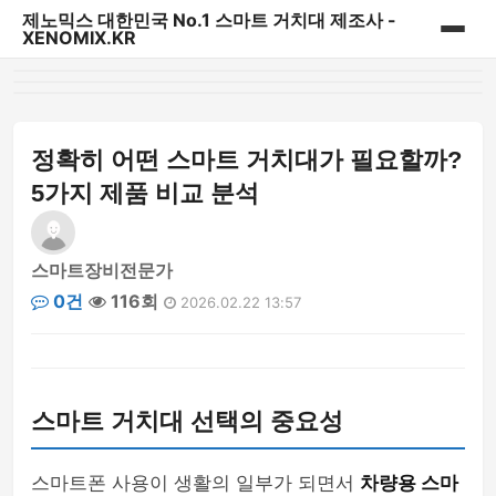
제노믹스 대한민국 No.1 스마트 거치대 제조사 -
XENOMIX.KR
홈
제노믹스 베스트 상품
정확히 어떤 스마트 거치대가 필요할까?
5가지 제품 비교 분석
CD슬롯 & 송풍구거치대
대시보드 거치대
스마트장비전문가
0건
116회
2026.02.22 13:57
자바라거치대
태블릿&내비게이션 거치대
스마트 거치대 선택의 중요성
다용도 일상용 거치대
파워핸들/핑거링/충전기
스마트폰 사용이 생활의 일부가 되면서
차량용 스마