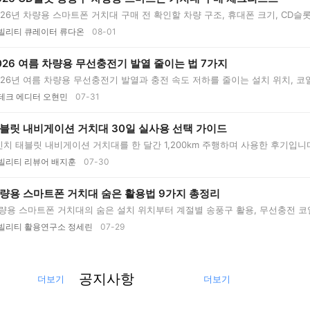
026년 차량용 스마트폰 거치대 구매 전 확인할 차량 구조, 휴대폰 크기, CD슬
..
빌리티 큐레이터 류다온
08-01
026 여름 차량용 무선충전기 발열 줄이는 법 7가지
026년 여름 차량용 무선충전기 발열과 충전 속도 저하를 줄이는 설치 위치, 코일 정
테크 에디터 오현민
07-31
블릿 내비게이션 거치대 30일 실사용 선택 가이드
인치 태블릿 내비게이션 거치대를 한 달간 1,200km 주행하며 사용한 후기입니
..
빌리티 리뷰어 배지훈
07-30
량용 스마트폰 거치대 숨은 활용법 9가지 총정리
량용 스마트폰 거치대의 숨은 설치 위치부터 계절별 송풍구 활용, 무선충전 코일 
빌리티 활용연구소 정세린
07-29
공지사항
더보기
더보기