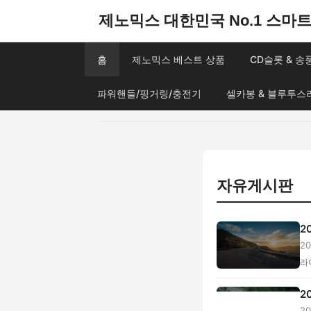
제노믹스 대한민국 No.1 스마트 
홈
제노믹스 베스트 상품
CD슬롯 & 
파워핸들/핑거링/충전기
셀카봉 & 블루투스
자유게시판
2
2
격.
라
2
2