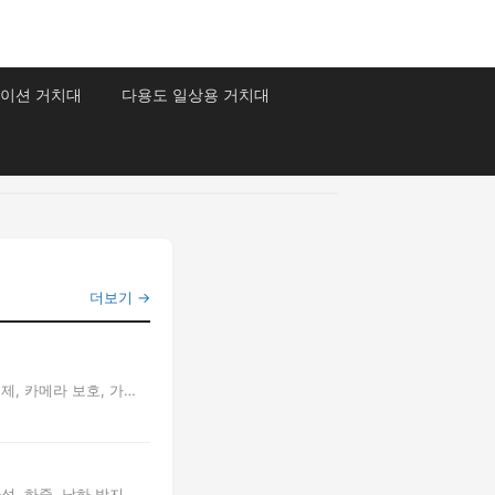
이션 거치대
다용도 일상용 거치대
더보기 →
제, 카메라 보호, 가
 하중, 낙하 방지, ...