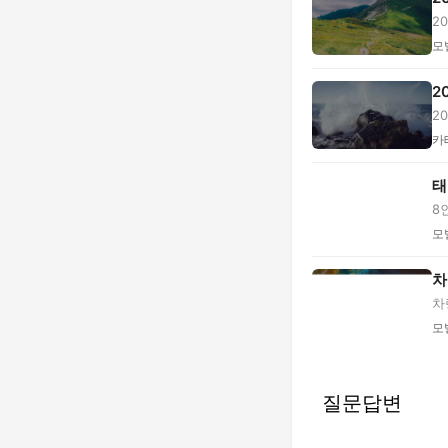
2
력.
모
2
2
카
태
8
부.
모
차
차
모
질문답변