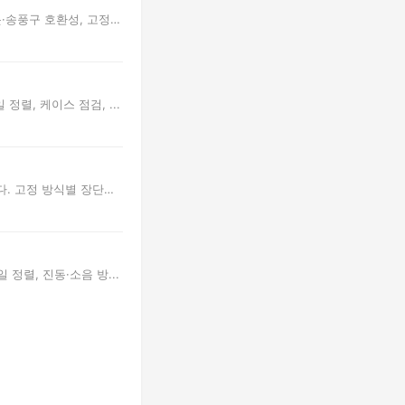
롯·송풍구 호환성, 고정
렬, 케이스 점검, ...
다. 고정 방식별 장단점
정렬, 진동·소음 방...