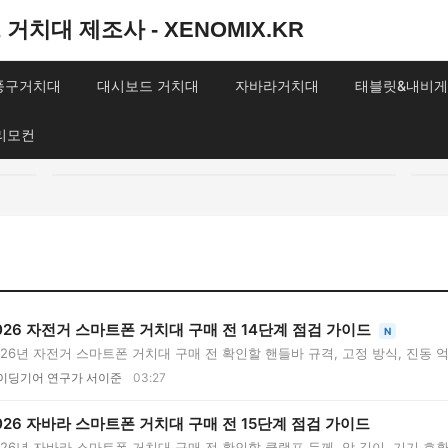
거치대 제조사 - XENOMIX.KR
송풍구거치대
대시보드 거치대
자바라거치대
태블릿&내비게
리모컨
026 자전거 스마트폰 거치대 구매 전 14단계 점검 가이드
N
026년 자전거 스마트폰 거치대 구매 전 확인할 핸들바 규격, 고정 방식, 진동 억
..
이딩기어 연구가 서이준
03:27
026 자바라 스마트폰 거치대 구매 전 15단계 점검 가이드
026년 자바라 스마트폰 거치대 구매 전 확인할 클램프 두께, 암 길이, 기기 호환성,