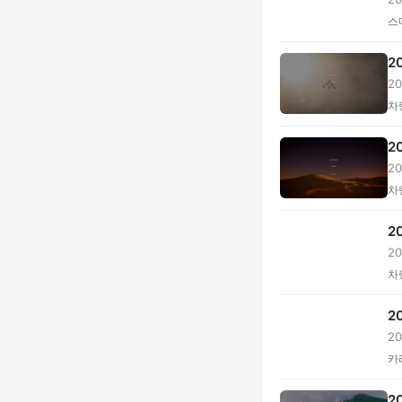
스
2
2
호.
차
2
2
배.
차
2
2
차
2
2
위.
카
2