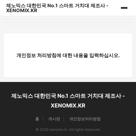
제노믹스 대한민국 No.1 스마트 거치대 제조사 -
XENOMIX.KR
홈
제노믹스 베스트 상품
CD슬롯 & 송풍구거치대
개인정보 처리방침에 대한 내용을 입력하십시오.
대시보드 거치대
자바라거치대
제노믹스 대한민국 No.1 스마트 거치대 제조사 -
태블릿&내비게이션 거치대
XENOMIX.KR
다용도 일상용 거치대
홈
게시판
개인정보처리방침
파워핸들/핑거링/충전기
© 2026 xenomix.kr. All rights reserved.