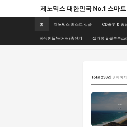
제노믹스 대한민국 No.1 스마트 
홈
제노믹스 베스트 상품
CD슬롯 & 
파워핸들/핑거링/충전기
셀카봉 & 블루투스
Total 233건
8 페이지