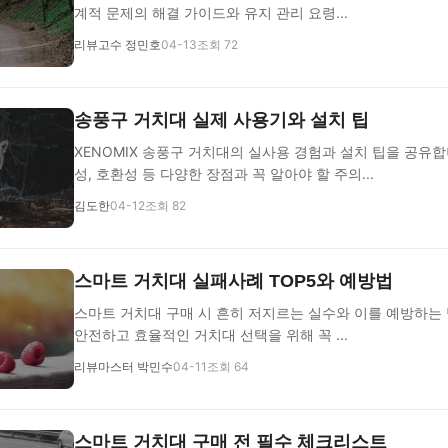
계적 문제의 해결 가이드와 유지 관리 요령...
리뷰고수 정민호
04-13
조회 72
송풍구 거치대 실제 사용기와 설치 팁
XENOMIX 송풍구 거치대의 실사용 경험과 설치 팁을 공유합
성, 호환성 등 다양한 장점과 꼭 알아야 할 주의...
김도한
04-12
조회 82
스마트 거치대 실패사례 TOP5와 예방법
스마트 거치대 구매 시 흔히 저지르는 실수와 이를 예방하는
안전하고 효율적인 거치대 선택을 위해 꼭 ...
리뷰마스터 박민수
04-11
조회 64
스마트 거치대 구매 전 필수 체크리스트