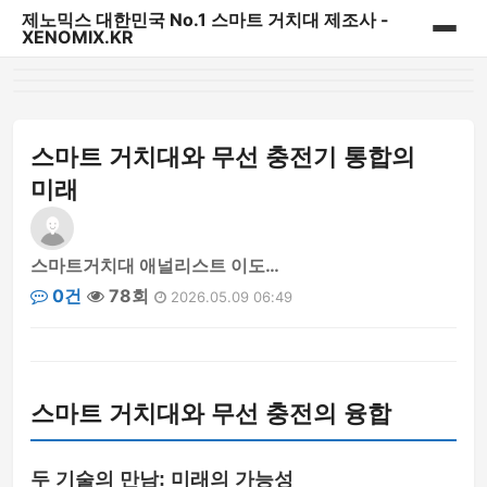
제노믹스 대한민국 No.1 스마트 거치대 제조사 -
XENOMIX.KR
홈
제노믹스 베스트 상품
스마트 거치대와 무선 충전기 통합의
미래
CD슬롯 & 송풍구거치대
대시보드 거치대
스마트거치대 애널리스트 이도…
0건
78회
2026.05.09 06:49
자바라거치대
태블릿&내비게이션 거치대
스마트 거치대와 무선 충전의 융합
다용도 일상용 거치대
파워핸들/핑거링/충전기
두 기술의 만남: 미래의 가능성